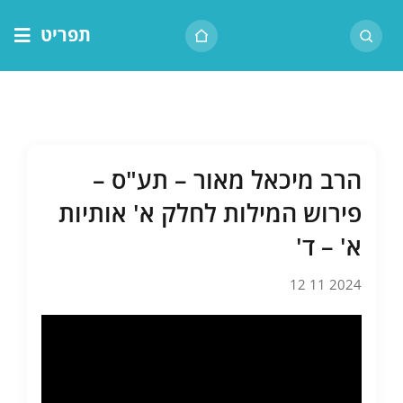
לג
תפריט
תוכן
דף הבית
אודות הרב
בית המדרש
הרב מיכאל מאור – תע"ס –
שיעור יומי
פירוש המילות לחלק א' אותיות
מאמרים
א' – ד'
צור קשר
2024 11 12
נושאים
שיעורים