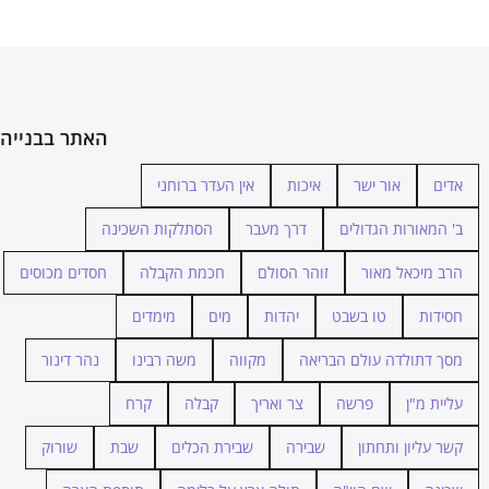
האתר בבנייה
אדים
אור ישר
איכות
אין העדר ברוחני
ב' המאורות הגדולים
דרך מעבר
הסתלקות השכינה
הרב מיכאל מאור
זוהר הסולם
חכמת הקבלה
חסדים מכוסים
חסידות
טו בשבט
יהדות
מים
מימדים
מסך דתולדה עולם הבריאה
מקווה
משה רבינו
נהר דינור
עליית מ"ן
פרשה
צר ואריך
קבלה
קרח
קשר עליון ותחתון
שבירה
שבירת הכלים
שבת
שורוק