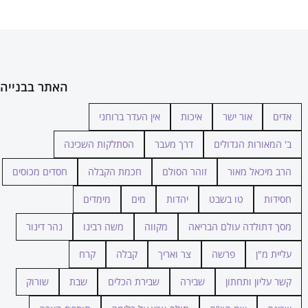
האתר בבנייה
אדים
אור ישר
איכות
אין העדר ברוחני
ב' המאורות הגדולים
דרך מעבר
הסתלקות השכינה
הרב מיכאל מאור
זוהר הסולם
חכמת הקבלה
חסדים מכוסים
חסידות
טו בשבט
יהדות
מים
מימדים
מסך דתולדה עולם הבריאה
מקווה
משה רבינו
נהר דינור
עליית מ"ן
פרשה
צר ואריך
קבלה
קרח
קשר עליון ותחתון
שבירה
שבירת הכלים
שבת
שורוק