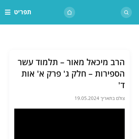
לג
תפריט
תוכן
דף הבית
אודות הרב
בית המדרש
הרב מיכאל מאור – תלמוד עשר
שיעור יומי
הספירות – חלק ג' פרק א' אות
מאמרים
ד'
צור קשר
צולם בתאריך 19.05.2024
נושאים
שיעורים