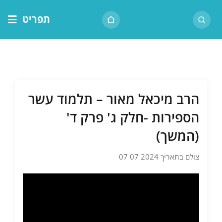
לג
תפריט
תוכן
דף הבית
אודות הרב
בית המדרש
הרב מיכאל מאור – תלמוד עשר
שיעור יומי
הספירות -חלק ג' פרק ד'
מאמרים
(המשך)
צור קשר
צולם בתאריך 2024 07 07
נושאים
שיעורים