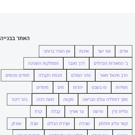
האתר בבנייה
אדים
אור ישר
איכות
אין העדר ברוחני
ב' המאורות הגדולים
דרך מעבר
הסתלקות השכינה
הרב מיכאל מאור
זוהר הסולם
חכמת הקבלה
חסדים מכוסים
חסידות
טו בשבט
יהדות
מים
מימדים
מסך דתולדה עולם הבריאה
מקווה
משה רבינו
נהר דינור
עליית מ"ן
פרשה
צר ואריך
קבלה
קרח
קשר עליון ותחתון
שבירה
שבירת הכלים
שבת
שורוק