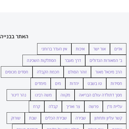
האתר בבנייה
אדים
אור ישר
איכות
אין העדר ברוחני
ב' המאורות הגדולים
דרך מעבר
הסתלקות השכינה
הרב מיכאל מאור
זוהר הסולם
חכמת הקבלה
חסדים מכוסים
חסידות
טו בשבט
יהדות
מים
מימדים
מסך דתולדה עולם הבריאה
מקווה
משה רבינו
נהר דינור
עליית מ"ן
פרשה
צר ואריך
קבלה
קרח
קשר עליון ותחתון
שבירה
שבירת הכלים
שבת
שורוק